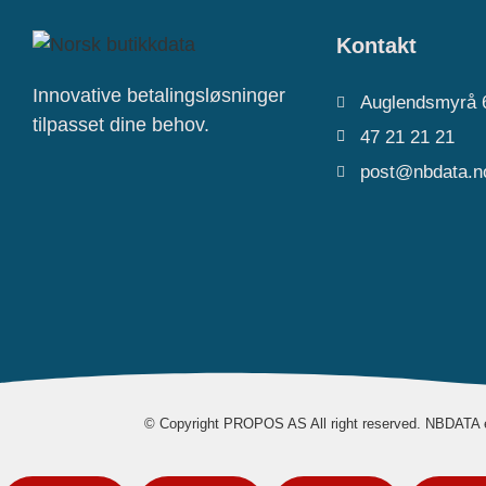
Kontakt
Innovative betalingsløsninger
Auglendsmyrå 
tilpasset dine behov.
47 21 21 21
post@nbdata.n
© Copyright PROPOS AS All right reserved. NBDATA 