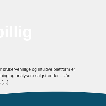
illig
ukervennlige og intuitive plattform er
dning og analysere salgstrender – vårt
å […]