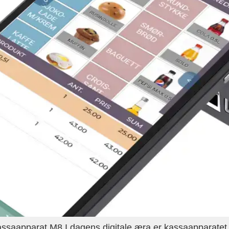
saapparat M8 I dagens digitale æra er kassaapparatet 