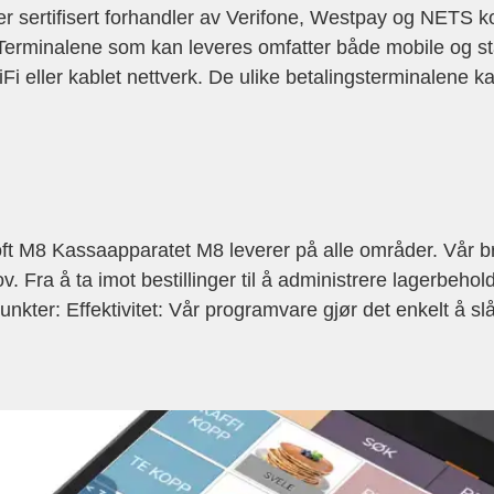
 sertifisert forhandler av Verifone, Westpay og NETS kortt
 Terminalene som kan leveres omfatter både mobile og s
eller kablet nettverk. De ulike betalingsterminalene kan
M8 Kassaapparatet M8 leverer på alle områder. Vår bruk
 Fra å ta imot bestillinger til å administrere lagerbehol
nkter: Effektivitet: Vår programvare gjør det enkelt å sl