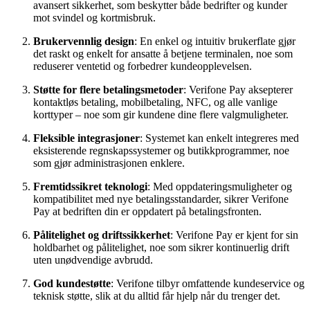
avansert sikkerhet, som beskytter både bedrifter og kunder
mot svindel og kortmisbruk.
Brukervennlig design
: En enkel og intuitiv brukerflate gjør
det raskt og enkelt for ansatte å betjene terminalen, noe som
reduserer ventetid og forbedrer kundeopplevelsen.
Støtte for flere betalingsmetoder
: Verifone Pay aksepterer
kontaktløs betaling, mobilbetaling, NFC, og alle vanlige
korttyper – noe som gir kundene dine flere valgmuligheter.
Fleksible integrasjoner
: Systemet kan enkelt integreres med
eksisterende regnskapssystemer og butikkprogrammer, noe
som gjør administrasjonen enklere.
Fremtidssikret teknologi
: Med oppdateringsmuligheter og
kompatibilitet med nye betalingsstandarder, sikrer Verifone
Pay at bedriften din er oppdatert på betalingsfronten.
Pålitelighet og driftssikkerhet
: Verifone Pay er kjent for sin
holdbarhet og pålitelighet, noe som sikrer kontinuerlig drift
uten unødvendige avbrudd.
God kundestøtte
: Verifone tilbyr omfattende kundeservice og
teknisk støtte, slik at du alltid får hjelp når du trenger det.