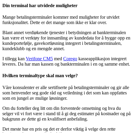
Din terminal har utvidede muligheter
Mange betalingsterminaler kommer med muligheter for utvidet
funksjonalitet. Dette er det mange som ikke er klar over.
Blant annet verdiøkende tjenester i betydningen at bankterminalen
kan være et verktøy for innsamling av kundedata for å bygge opp en
kundeportefølje, gavekortløsning integrert i betalingsterminalen,
kundeklubb og en mengde annet.
I tillegg kan
Verifone CM5
med
Corego
kasseapplikasjon integrert
leveres. Da har man kassen og bankterminalen i en og samme enhet.
Hvilken terminaltype skal man velge?
Våre konsulenter er alle sertifiserte på betalingsterminaler og gir alle
som henvender seg gode råd og veiledning i det som kan oppfattes
som en jungel av mulige løsninger.
Om du forteller deg litt om din forventede omsetning og hva du
selger vil vi fort være i stand til å gi deg estimater på kostnader og på
bakgrunn av dette gi en kvalifisert anbefaling.
Det meste har en pris og det er derfor viktig å velge den rette