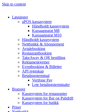
Skip to content
Løsninger
aPOS kassasystem
Håndholdt kassesystem
Kassaapparat M8
Kassaapparat M10
Håndholdt kassesystem
Nettbutikk & Abonnement
Avtale­booking
Restaurantbooking
TakeAway & QR bestilling
Reklameskjermer
Eventbooking & Billetter
API regnskap
Betalingsterminal
Verifone Pay
Leie betalingsterminaler
Bransjer
Kassesystem for restauranter
Kassesystem for Bar og Pubdrift
Kassesystem for butikk
Priser
Nettbutikk