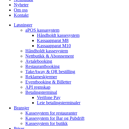
Nyheter
Om oss
Kontakt
Løsninger
aPOS kassasystem
Håndholdt kassesystem
Kassaapparat M8
Kassaapparat M10
Håndholdt kassesystem
Nettbutikk & Abonnement
Avtale­booking
Restaurantbooking
TakeAway & QR bestilling
Reklameskjermer
Eventbooking & Billetter
API regnskap
Betalingsterminal
Verifone Pay
Leie betalingsterminaler
Bransjer
Kassesystem for restauranter
Kassesystem for Bar og Pubdrift
Kassesystem for butikk
Priser