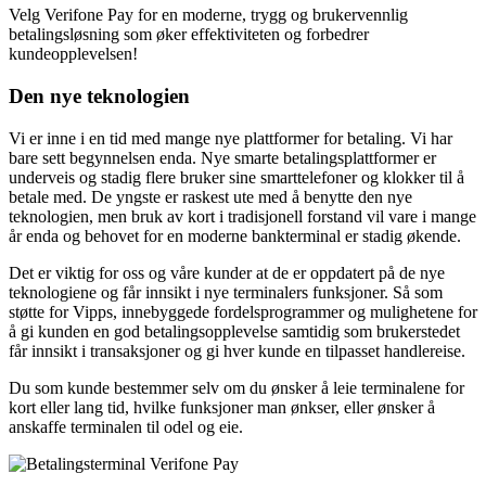
Velg Verifone Pay for en moderne, trygg og brukervennlig
betalingsløsning som øker effektiviteten og forbedrer
kundeopplevelsen!
Den nye teknologien
Vi er inne i en tid med mange nye plattformer for betaling. Vi har
bare sett begynnelsen enda. Nye smarte betalingsplattformer er
underveis og stadig flere bruker sine smarttelefoner og klokker til å
betale med. De yngste er raskest ute med å benytte den nye
teknologien, men bruk av kort i tradisjonell forstand vil vare i mange
år enda og behovet for en moderne bankterminal er stadig økende.
Det er viktig for oss og våre kunder at de er oppdatert på de nye
teknologiene og får innsikt i nye terminalers funksjoner. Så som
støtte for Vipps, innebyggede fordelsprogrammer og mulighetene for
å gi kunden en god betalingsopplevelse samtidig som brukerstedet
får innsikt i transaksjoner og gi hver kunde en tilpasset handlereise.
Du som kunde bestemmer selv om du ønsker å leie terminalene for
kort eller lang tid, hvilke funksjoner man ønkser, eller ønsker å
anskaffe terminalen til odel og eie.