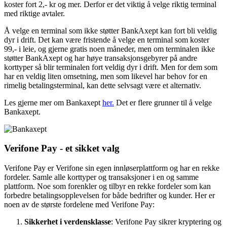
koster fort 2,- kr og mer. Derfor er det viktig å velge riktig terminal
med riktige avtaler.
Å velge en terminal som ikke støtter BankAxept kan fort bli veldig
dyr i drift. Det kan være fristende å velge en terminal som koster
99,- i leie, og gjerne gratis noen måneder, men om terminalen ikke
støtter BankAxept og har høye transaksjonsgebyrer på andre
korttyper så blir terminalen fort veldig dyr i drift. Men for dem som
har en veldig liten omsetning, men som likevel har behov for en
rimelig betalingsterminal, kan dette selvsagt være et alternativ.
Les gjerne mer om Bankaxept
her.
Det er flere grunner til å velge
Bankaxept.
Verifone Pay - et sikket valg
Verifone Pay er Verifone sin egen innløserplattform og har en rekke
fordeler. Samle alle korttyper og transaksjoner i en og samme
plattform. Noe som forenkler og tilbyr en rekke fordeler som kan
forbedre betalingsopplevelsen for både bedrifter og kunder. Her er
noen av de største fordelene med Verifone Pay:
Sikkerhet i verdensklasse
: Verifone Pay sikrer kryptering og