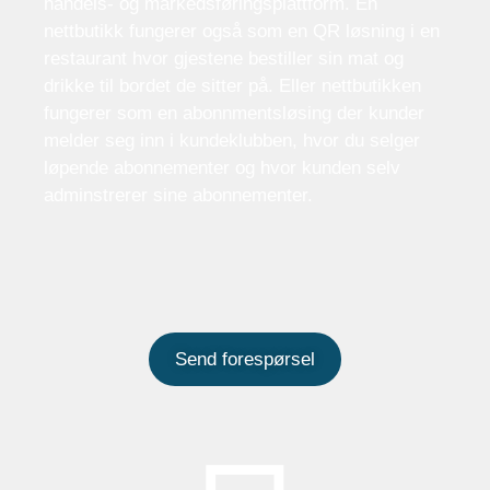
handels- og markedsføringsplattform. En
nettbutikk fungerer også som en QR løsning i en
restaurant hvor gjestene bestiller sin mat og
drikke til bordet de sitter på. Eller nettbutikken
fungerer som en abonnmentsløsing der kunder
melder seg inn i kundeklubben, hvor du selger
løpende abonnementer og hvor kunden selv
adminstrerer sine abonnementer.
Send forespørsel