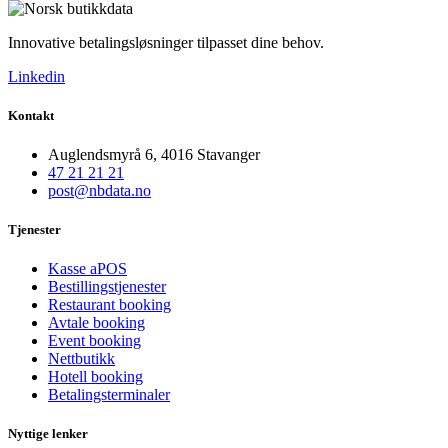
Innovative betalingsløsninger tilpasset dine behov.
Linkedin
Kontakt
Auglendsmyrå 6, 4016 Stavanger
47 21 21 21
post@nbdata.no
Tjenester
Kasse aPOS
Bestillingstjenester
Restaurant booking
Avtale booking
Event booking
Nettbutikk
Hotell booking
Betalingsterminaler
Nyttige lenker