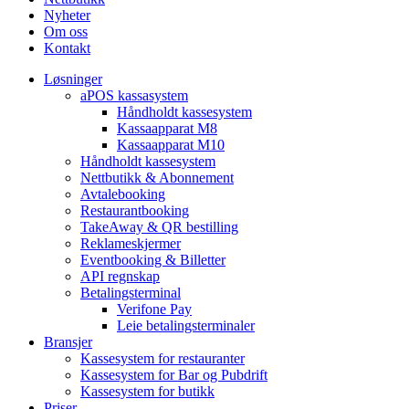
Nyheter
Om oss
Kontakt
Løsninger
aPOS kassasystem
Håndholdt kassesystem
Kassaapparat M8
Kassaapparat M10
Håndholdt kassesystem
Nettbutikk & Abonnement
Avtale­booking
Restaurantbooking
TakeAway & QR bestilling
Reklameskjermer
Eventbooking & Billetter
API regnskap
Betalingsterminal
Verifone Pay
Leie betalingsterminaler
Bransjer
Kassesystem for restauranter
Kassesystem for Bar og Pubdrift
Kassesystem for butikk
Priser