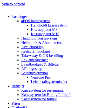
Skip to content
Løsninger
aPOS kassasystem
Håndholdt kassesystem
Kassaapparat M8
Kassaapparat M10
Håndholdt kassesystem
Nettbutikk & Abonnement
Avtale­booking
Restaurantbooking
TakeAway & QR bestilling
Reklameskjermer
Eventbooking & Billetter
API regnskap
Betalingsterminal
Verifone Pay
Leie betalingsterminaler
Bransjer
Kassesystem for restauranter
Kassesystem for Bar og Pubdrift
Kassesystem for butikk
Priser
Nettbutikk