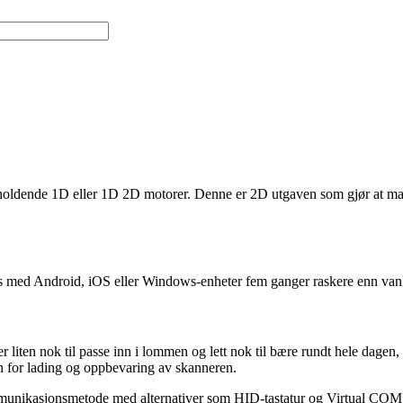
holdende 1D eller 1D 2D motorer. Denne er 2D utgaven som gjør at man o
s med Android, iOS eller Windows-enheter fem ganger raskere enn vanl
r liten nok til passe inn i lommen og lett nok til bære rundt hele dage
n for lading og oppbevaring av skanneren.
munikasjonsmetode med alternativer som HID-tastatur og Virtual COM. I t