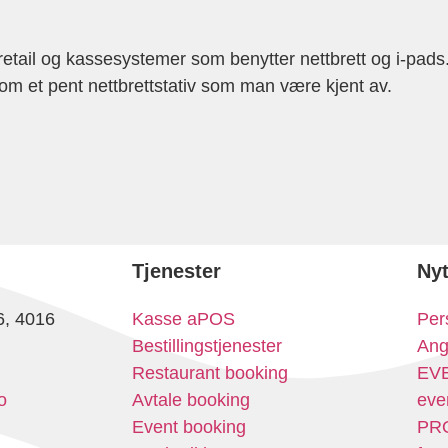
for retail og kassesystemer som benytter nettbrett og i-pa
som et pent nettbrettstativ som man være kjent av.
Tjenester
Nyt
6, 4016
Kasse aPOS
Per
Bestillingstjenester
Ang
Restaurant booking
EVE
o
Avtale booking
even
Event booking
PRO