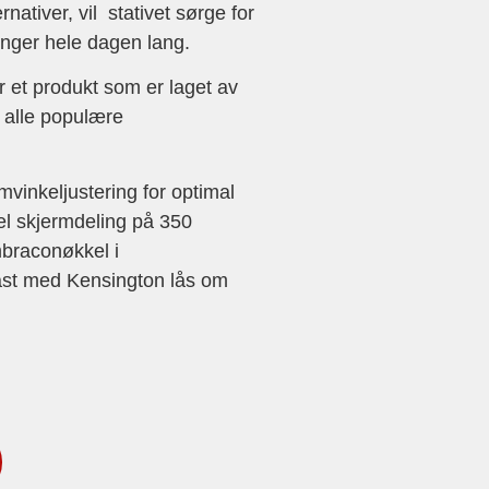
nativer, vil stativet sørge for
linger hele dagen lang.
er et produkt som er laget av
 alle populære
vinkeljustering for optimal
kel skjermdeling på 350
mbraconøkkel i
 fast med Kensington lås om