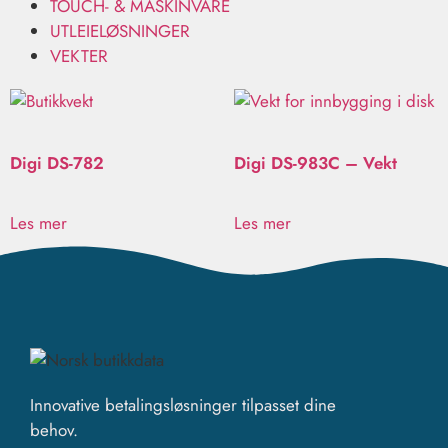
TOUCH- & MASKINVARE
UTLEIELØSNINGER
VEKTER
Digi DS-782
Digi DS-983C – Vekt
Les mer
Les mer
Innovative betalingsløsninger tilpasset dine
behov.