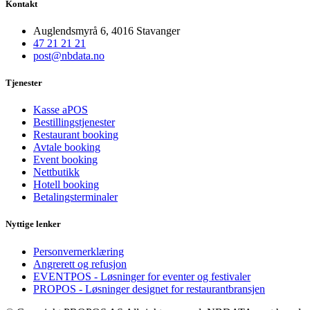
Kontakt
Auglendsmyrå 6, 4016 Stavanger
47 21 21 21
post@nbdata.no
Tjenester
Kasse aPOS
Bestillingstjenester
Restaurant booking
Avtale booking
Event booking
Nettbutikk
Hotell booking
Betalingsterminaler
Nyttige lenker
Personvernerklæring
Angrerett og refusjon
EVENTPOS - Løsninger for eventer og festivaler
PROPOS - Løsninger designet for restaurantbransjen