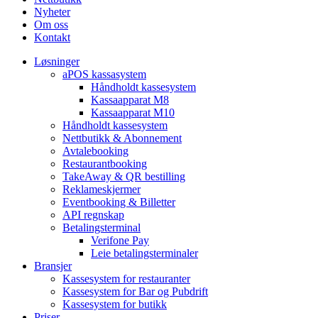
Nyheter
Om oss
Kontakt
Løsninger
aPOS kassasystem
Håndholdt kassesystem
Kassaapparat M8
Kassaapparat M10
Håndholdt kassesystem
Nettbutikk & Abonnement
Avtale­booking
Restaurantbooking
TakeAway & QR bestilling
Reklameskjermer
Eventbooking & Billetter
API regnskap
Betalingsterminal
Verifone Pay
Leie betalingsterminaler
Bransjer
Kassesystem for restauranter
Kassesystem for Bar og Pubdrift
Kassesystem for butikk
Priser