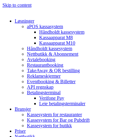
Skip to content
Løsninger
aPOS kassasystem
Håndholdt kassesystem
Kassaapparat M8
Kassaapparat M10
Håndholdt kassesystem
Nettbutikk & Abonnement
Avtale­booking
Restaurantbooking
TakeAway & QR bestilling
Reklameskjermer
Eventbooking & Billetter
API regnskap
Betalingsterminal
Verifone Pay
Leie betalingsterminaler
Bransjer
Kassesystem for restauranter
Kassesystem for Bar og Pubdrift
Kassesystem for butikk
Priser
Nettbutikk