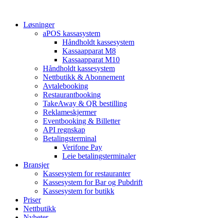
Skip
to
Løsninger
content
aPOS kassasystem
Håndholdt kassesystem
Kassaapparat M8
Kassaapparat M10
Håndholdt kassesystem
Nettbutikk & Abonnement
Avtale­booking
Restaurantbooking
TakeAway & QR bestilling
Reklameskjermer
Eventbooking & Billetter
API regnskap
Betalingsterminal
Verifone Pay
Leie betalingsterminaler
Bransjer
Kassesystem for restauranter
Kassesystem for Bar og Pubdrift
Kassesystem for butikk
Priser
Nettbutikk
Nyheter