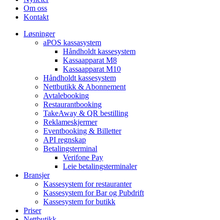
Om oss
Kontakt
Løsninger
aPOS kassasystem
Håndholdt kassesystem
Kassaapparat M8
Kassaapparat M10
Håndholdt kassesystem
Nettbutikk & Abonnement
Avtale­booking
Restaurantbooking
TakeAway & QR bestilling
Reklameskjermer
Eventbooking & Billetter
API regnskap
Betalingsterminal
Verifone Pay
Leie betalingsterminaler
Bransjer
Kassesystem for restauranter
Kassesystem for Bar og Pubdrift
Kassesystem for butikk
Priser
Nettbutikk