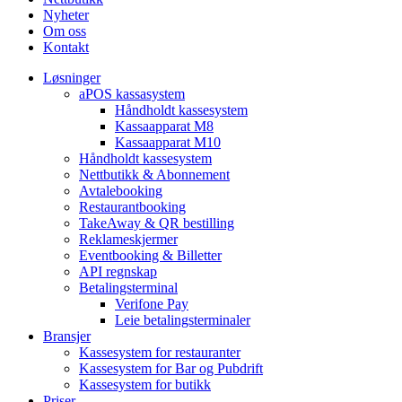
Nyheter
Om oss
Kontakt
Løsninger
aPOS kassasystem
Håndholdt kassesystem
Kassaapparat M8
Kassaapparat M10
Håndholdt kassesystem
Nettbutikk & Abonnement
Avtale­booking
Restaurantbooking
TakeAway & QR bestilling
Reklameskjermer
Eventbooking & Billetter
API regnskap
Betalingsterminal
Verifone Pay
Leie betalingsterminaler
Bransjer
Kassesystem for restauranter
Kassesystem for Bar og Pubdrift
Kassesystem for butikk
Priser