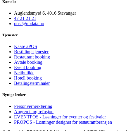
Kontakt
Auglendsmyrå 6, 4016 Stavanger
47 21 21 21
post@nbdata.no
Tjenester
Kasse aPOS
Bestillingstjenester
Restaurant booking
Avtale booking
Event booking
Nettbutikk
Hotell booking
Betalingsterminaler
Nyttige lenker
Personvernerklæring
Angrerett og refusjon
EVENTPOS - Løsninger for eventer og festivaler
PROPOS - Løsninger designet for restaurantbransjen