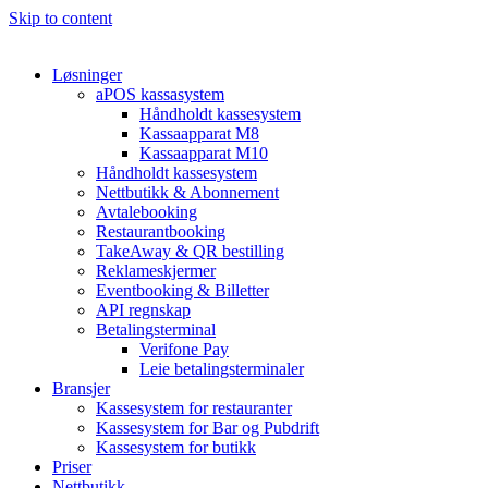
Skip to content
Løsninger
aPOS kassasystem
Håndholdt kassesystem
Kassaapparat M8
Kassaapparat M10
Håndholdt kassesystem
Nettbutikk & Abonnement
Avtale­booking
Restaurantbooking
TakeAway & QR bestilling
Reklameskjermer
Eventbooking & Billetter
API regnskap
Betalingsterminal
Verifone Pay
Leie betalingsterminaler
Bransjer
Kassesystem for restauranter
Kassesystem for Bar og Pubdrift
Kassesystem for butikk
Priser
Nettbutikk