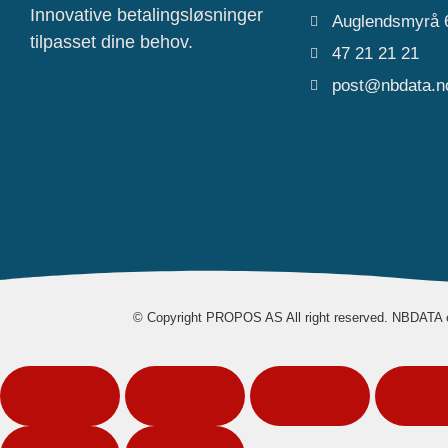
Innovative betalingsløsninger
Auglendsmyrå 
tilpasset dine behov.
47 21 21 21
post@nbdata.n
© Copyright PROPOS AS All right reserved. NBDATA 