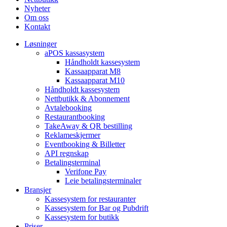
Nyheter
Om oss
Kontakt
Løsninger
aPOS kassasystem
Håndholdt kassesystem
Kassaapparat M8
Kassaapparat M10
Håndholdt kassesystem
Nettbutikk & Abonnement
Avtale­booking
Restaurantbooking
TakeAway & QR bestilling
Reklameskjermer
Eventbooking & Billetter
API regnskap
Betalingsterminal
Verifone Pay
Leie betalingsterminaler
Bransjer
Kassesystem for restauranter
Kassesystem for Bar og Pubdrift
Kassesystem for butikk
Priser