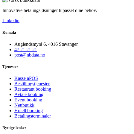
Innovative betalingsløsninger tilpasset dine behov.
Linkedin
Kontakt
Auglendsmyrå 6, 4016 Stavanger
47 21 21 21
post@nbdata.no
Tjenester
Kasse aPOS
Bestillingstjenester
Restaurant booking
Avtale booking
Event booking
Nettbutikk
Hotell booking
Betalingsterminaler
Nyttige lenker