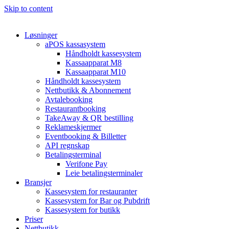
Skip to content
Løsninger
aPOS kassasystem
Håndholdt kassesystem
Kassaapparat M8
Kassaapparat M10
Håndholdt kassesystem
Nettbutikk & Abonnement
Avtale­booking
Restaurantbooking
TakeAway & QR bestilling
Reklameskjermer
Eventbooking & Billetter
API regnskap
Betalingsterminal
Verifone Pay
Leie betalingsterminaler
Bransjer
Kassesystem for restauranter
Kassesystem for Bar og Pubdrift
Kassesystem for butikk
Priser
Nettbutikk