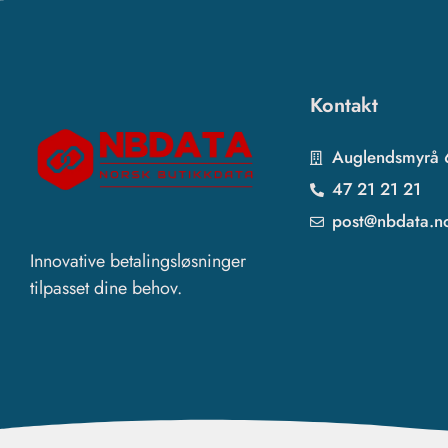
Kontakt
Auglendsmyrå 
47 21 21 21
post@nbdata.n
Innovative betalingsløsninger
tilpasset dine behov.