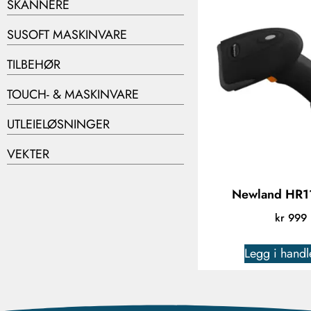
SKANNERE
SUSOFT MASKINVARE
TILBEHØR
TOUCH- & MASKINVARE
UTLEIELØSNINGER
VEKTER
Newland HR1
kr
999
Legg i handl