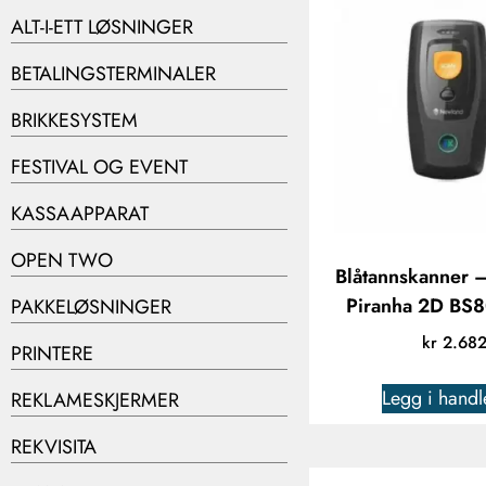
ALT-I-ETT LØSNINGER
BETALINGSTERMINALER
BRIKKESYSTEM
FESTIVAL OG EVENT
KASSAAPPARAT
OPEN TWO
Blåtannskanner 
Piranha 2D BS8
PAKKELØSNINGER
kr
2.68
PRINTERE
Legg i handl
REKLAMESKJERMER
REKVISITA