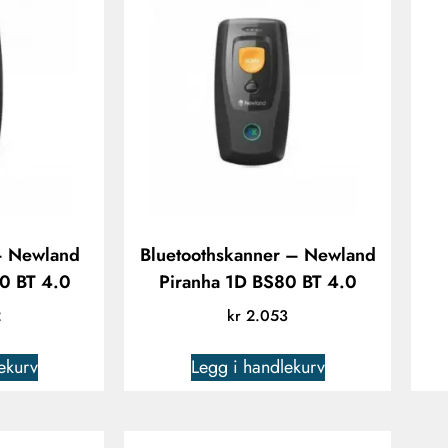
– Newland
Bluetoothskanner – Newland
0 BT 4.0
Piranha 1D BS80 BT 4.0
2
kr
2.053
ekurv
Legg i handlekurv